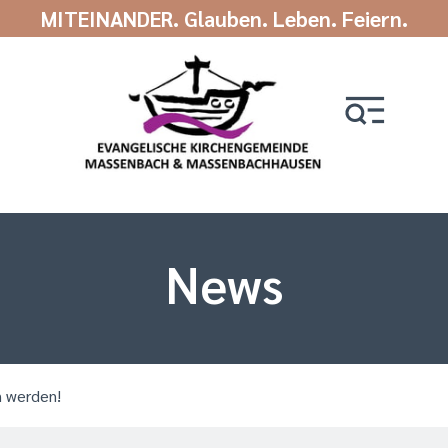
MITEINANDER. Glauben. Leben. Feiern.
News
n werden!