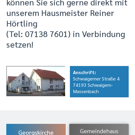
können Sie sich gerne direkt mit
unserem Hausmeister Reiner
Hörtling
(Tel: 07138 7601) in Verbindung
setzen!
Anschrift:
Schwaigerner Straße 4
74193 Schwaigern-
Massenbach
Gemeindehaus
Georgskirche