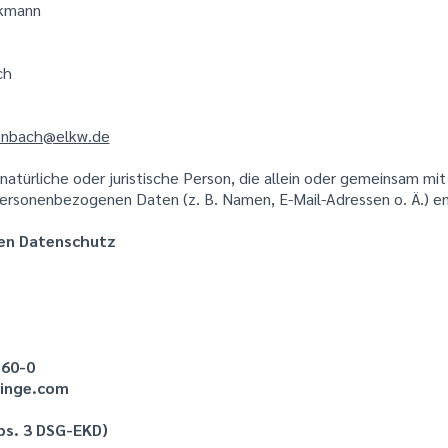
ckmann
ch
enbach@elkw.de
e natürliche oder juristische Person, die allein oder gemeinsam m
personenbezogenen Daten (z. B. Namen, E-Mail-Adressen o. Ä.) e
den Datenschutz
 60-0
inge.com
bs. 3 DSG-EKD)