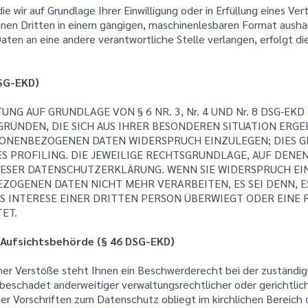
e wir auf Grundlage Ihrer Einwilligung oder in Erfüllung eines Ver
einen Dritten in einem gängigen, maschinenlesbaren Format aushän
aten an eine andere verantwortliche Stelle verlangen, erfolgt die
SG-EKD)
G AUF GRUNDLAGE VON § 6 NR. 3, Nr. 4 UND Nr. 8 DSG-EKD
 GRÜNDEN, DIE SICH AUS IHRER BESONDEREN SITUATION ERGE
ONENBEZOGENEN DATEN WIDERSPRUCH EINZULEGEN; DIES GIL
 PROFILING. DIE JEWEILIGE RECHTSGRUNDLAGE, AUF DENE
IESER DATENSCHUTZERKLÄRUNG. WENN SIE WIDERSPRUCH EI
OGENEN DATEN NICHT MEHR VERARBEITEN, ES SEI DENN, E
AS INTERESE EINER DRITTEN PERSON ÜBERWIEGT ODER EINE
ET.
 Aufsichtsbehörde (§ 46 DSG-EKD)
her Verstöße steht Ihnen ein Beschwerderecht bei der zuständi
schadet anderweitiger verwaltungsrechtlicher oder gerichtlic
der Vorschriften zum Datenschutz obliegt im kirchlichen Bereich