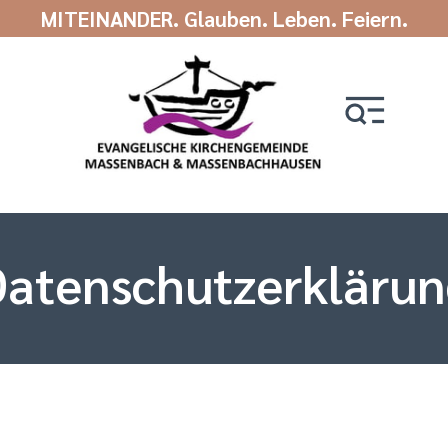
MITEINANDER. Glauben. Leben. Feiern.
atenschutz­erkläru